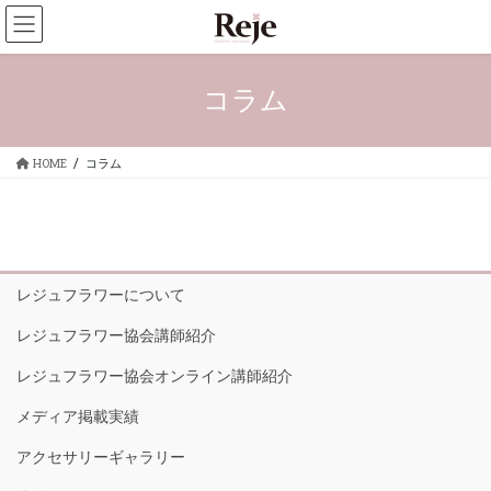
コ
ナ
ン
ビ
テ
ゲ
ン
ー
コラム
ツ
シ
へ
ョ
ス
ン
HOME
コラム
キ
に
ッ
移
プ
動
レジュフラワーについて
レジュフラワー協会講師紹介
レジュフラワー協会オンライン講師紹介
メディア掲載実績
アクセサリーギャラリー