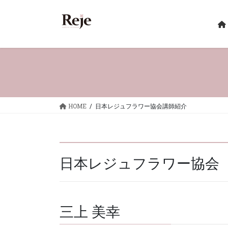
コ
ナ
ン
ビ
テ
ゲ
ン
ー
ツ
シ
へ
ョ
ス
ン
キ
に
ッ
移
HOME
日本レジュフラワー協会講師紹介
プ
動
日本レジュフラワー協会
三上 美幸