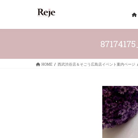
コ
ナ
ン
ビ
テ
ゲ
ン
ー
ツ
シ
へ
ョ
87174175
ス
ン
キ
に
ッ
移
HOME
西武渋谷店＆そごう広島店イベント案内ページ
プ
動