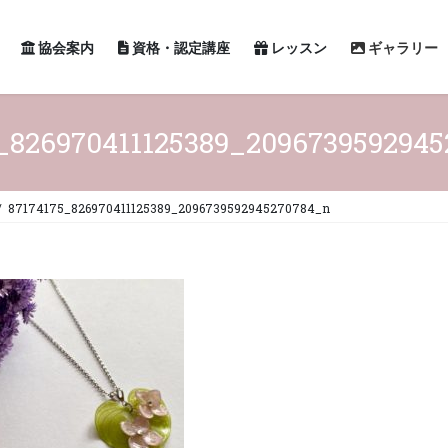
協会案内
資格・認定講座
レッスン
ギャラリー
_826970411125389_209673959294
87174175_826970411125389_2096739592945270784_n