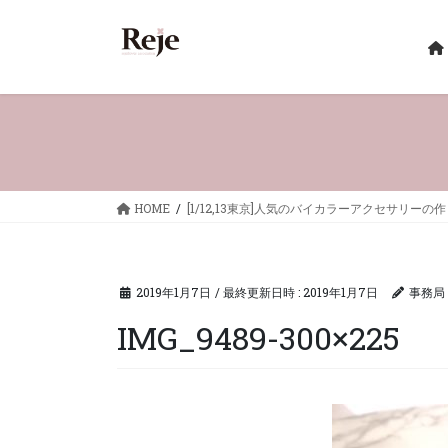
コ
ナ
ン
ビ
テ
ゲ
ン
ー
ツ
シ
へ
ョ
ス
ン
キ
に
ッ
移
HOME
[1/12,13東京]人気のバイカラーアクセサリー
プ
動
2019年1月7日
/ 最終更新日時 :
2019年1月7日
事務局
IMG_9489-300×225