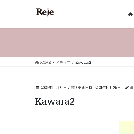
コ
ナ
ン
ビ
テ
ゲ
ン
ー
ツ
シ
へ
ョ
ス
ン
キ
に
ッ
移
HOME
メディア
Kawara2
プ
動
2021年10月25日
/ 最終更新日時 :
2021年10月25日
事
Kawara2