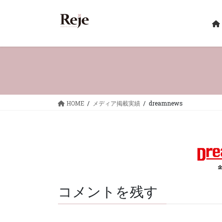
コ
ナ
ン
ビ
テ
ゲ
ン
ー
ツ
シ
へ
ョ
ス
ン
キ
に
ッ
移
HOME
メディア掲載実績
dreamnews
プ
動
コメントを残す