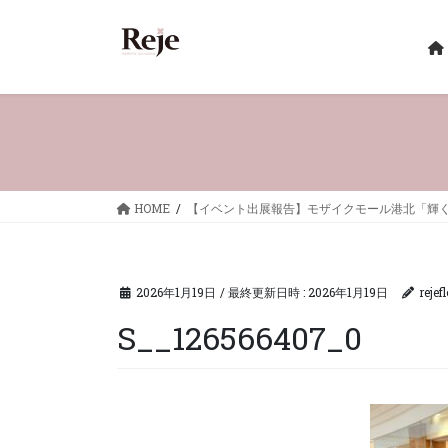
コ
ナ
ン
ビ
テ
ゲ
ン
ー
ツ
シ
へ
ョ
ス
ン
キ
に
ッ
移
HOME
【イベント出展報告】モザイクモール港北「輝
プ
動
2026年1月19日
/ 最終更新日時 :
2026年1月19日
rejef
S__126566407_0