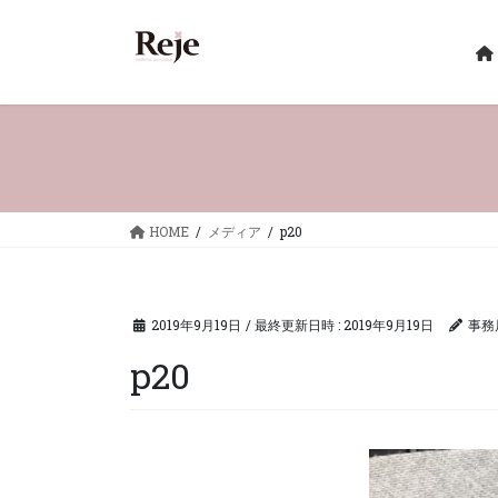
コ
ナ
ン
ビ
テ
ゲ
ン
ー
ツ
シ
へ
ョ
ス
ン
キ
に
ッ
移
HOME
メディア
p20
プ
動
2019年9月19日
/ 最終更新日時 :
2019年9月19日
事務
p20