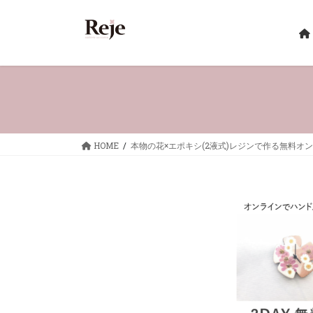
コ
ナ
ン
ビ
テ
ゲ
ン
ー
ツ
シ
へ
ョ
ス
ン
キ
に
ッ
移
HOME
本物の花×エポキシ(2液式)レジンで作る無料オ
プ
動