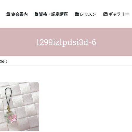
協会案内
資格・認定講座
レッスン
ギャラリー
1299izlpdsi3d-6
i3d-6