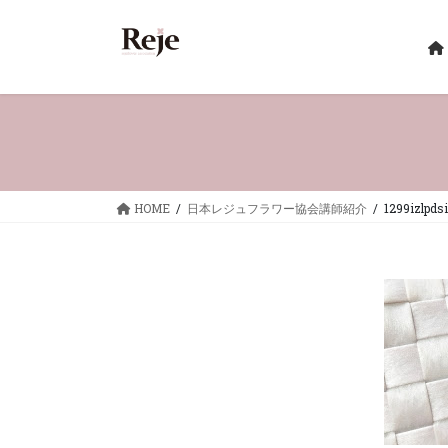
コ
ナ
ン
ビ
テ
ゲ
ン
ー
ツ
シ
へ
ョ
ス
ン
キ
に
ッ
移
HOME
日本レジュフラワー協会講師紹介
1299izlpds
プ
動