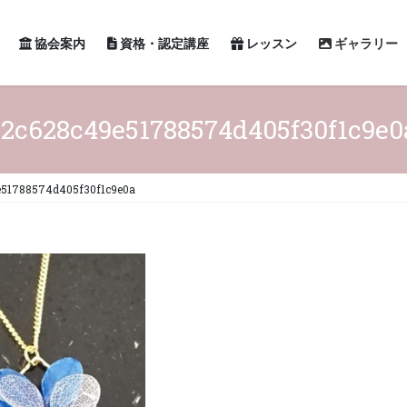
協会案内
資格・認定講座
レッスン
ギャラリー
12c628c49e51788574d405f30f1c9e0
e51788574d405f30f1c9e0a