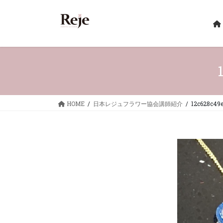
コ
ナ
ン
ビ
テ
ゲ
ン
ー
ツ
シ
へ
ョ
ス
ン
キ
に
ッ
移
HOME
日本レジュフラワー協会講師紹介
12c628c49
プ
動