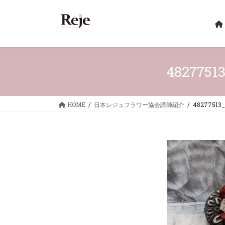
コ
ナ
ン
ビ
テ
ゲ
ン
ー
ツ
シ
へ
ョ
4827751
ス
ン
キ
に
ッ
移
HOME
日本レジュフラワー協会講師紹介
48277513_
プ
動