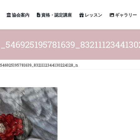
協会案内
資格・認定講座
レッスン
ギャラリー
3_546925195781639_8321112344130
546925195781639_8321112344130224128_n