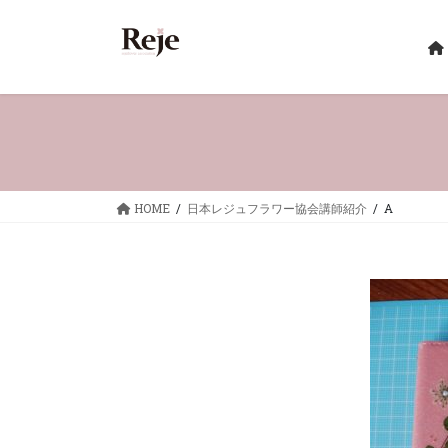
コ
ナ
ン
ビ
テ
ゲ
ン
ー
ツ
シ
へ
ョ
ス
ン
キ
に
ッ
移
HOME
日本レジュフラワー協会講師紹介
A
プ
動