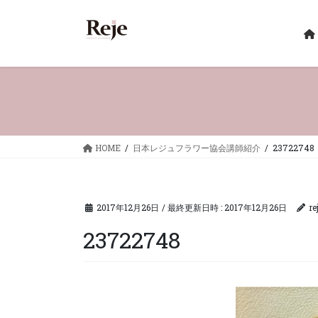
コ
ナ
ン
ビ
テ
ゲ
ン
ー
ツ
シ
へ
ョ
ス
ン
キ
に
ッ
移
HOME
日本レジュフラワー協会講師紹介
23722748
プ
動
2017年12月26日
/ 最終更新日時 :
2017年12月26日
re
23722748