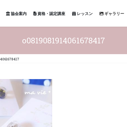
協会案内
資格・認定講座
レッスン
ギャラリー
o0819081914061678417
14061678417