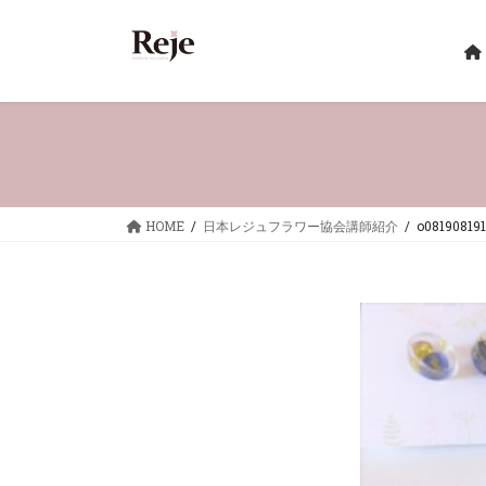
コ
ナ
ン
ビ
テ
ゲ
ン
ー
ツ
シ
へ
ョ
ス
ン
キ
に
ッ
移
HOME
日本レジュフラワー協会講師紹介
o08190819
プ
動