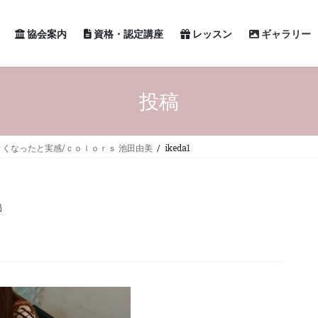
協会案内
資格・認定講座
レッスン
ギャラリー
投稿
くなったと実感/ｃｏｌｏｒｓ 池田由美
ikeda1
局