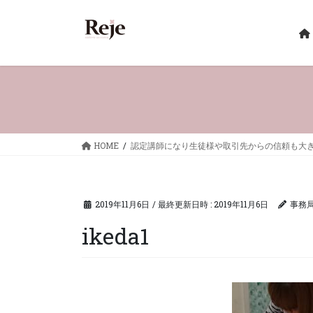
コ
ナ
ン
ビ
テ
ゲ
ン
ー
ツ
シ
へ
ョ
ス
ン
キ
に
ッ
移
HOME
認定講師になり生徒様や取引先からの信頼も大き
プ
動
2019年11月6日
/ 最終更新日時 :
2019年11月6日
事務
ikeda1