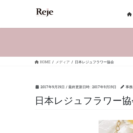
コ
ナ
ン
ビ
テ
ゲ
ン
ー
ツ
シ
へ
ョ
ス
ン
キ
に
ッ
移
HOME
メディア
日本レジュフラワー協会
プ
動
2017年9月19日
/ 最終更新日時 :
2017年9月19日
事務
日本レジュフラワー協