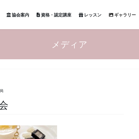
協会案内
資格・認定講座
レッスン
ギャラリー
メディア
局
会