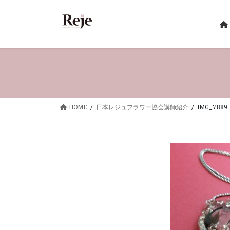
コ
ナ
ン
ビ
テ
ゲ
ン
ー
ツ
シ
へ
ョ
ス
ン
キ
に
ッ
移
HOME
日本レジュフラワー協会講師紹介
IMG_7889 –
プ
動